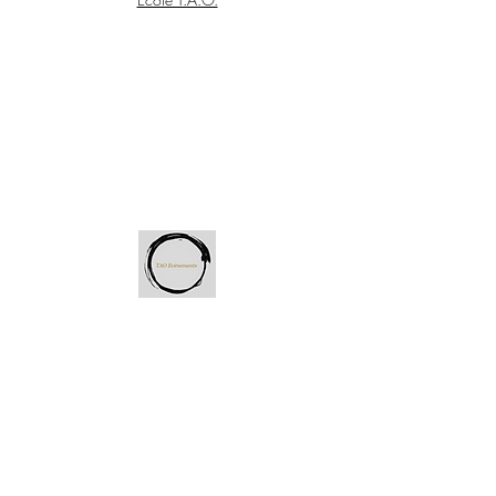
Wudang Gong Dao
Fédérations
FFAEMC, site national
FFAEMC Comité régional Bretagne/Pays de la Loire
Groupement d'associations
Autres
Associations
Les 4 Orients (Noirmoutier,
VENDÉE)